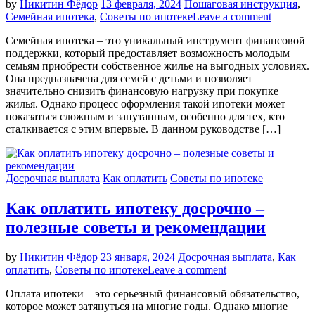
by
Никитин Фёдор
13 февраля, 2024
Пошаговая инструкция
,
Семейная ипотека
,
Советы по ипотеке
Leave a comment
Семейная ипотека – это уникальный инструмент финансовой
поддержки, который предоставляет возможность молодым
семьям приобрести собственное жилье на выгодных условиях.
Она предназначена для семей с детьми и позволяет
значительно снизить финансовую нагрузку при покупке
жилья. Однако процесс оформления такой ипотеки может
показаться сложным и запутанным, особенно для тех, кто
сталкивается с этим впервые. В данном руководстве […]
Досрочная выплата
Как оплатить
Советы по ипотеке
Как оплатить ипотеку досрочно –
полезные советы и рекомендации
by
Никитин Фёдор
23 января, 2024
Досрочная выплата
,
Как
оплатить
,
Советы по ипотеке
Leave a comment
Оплата ипотеки – это серьезный финансовый обязательство,
которое может затянуться на многие годы. Однако многие